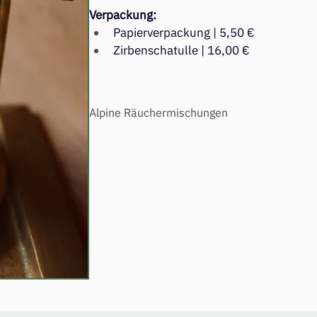
Verpackung:
Papierverpackung | 5,50 €
Zirbenschatulle | 16,00 €
Alpine Räuchermischungen
Das Räuchern hat im Alpenraum eine lange Tradi
verschiedenen Anlässen und Festen im Jahres
Pflanzen geräuchert und ihre schutzmagische K
auch einfach nur geräuchert, weil die Bergkräut
Stube brachten. Unsere Räuchermischungen be
heimischen Räucherpflanzen und Baumharzen mi
reinigen, duften, beruhigen und bringen das So
Bergsommers in Ihr Zuhause.