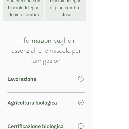
Sacchettino con
Trucioli di legno
trucioli di legno
di pino cembro
di pino cembro
sfusi
Informazioni sugli oli
essenziali e le miscele per
fumigazioni
Lavorazione
La lavorazione si basa sull’antico
sapere alpino delle erbe officinali
Agricoltura biologica
tramandato dai nostri antenati e
sulle più recenti conoscenze
Tutte le nostre erbe vengono
scientifiche.
coltivate secondo i principi
Certificazione biologica