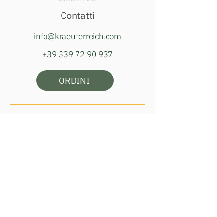
Contatti
info@kraeuterreich.com
+39 339 72 90 937
ORDINI
Orari della bottega:
martedì, giovedì e sabato
ore 16:00–18:00