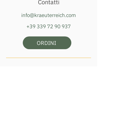
Contatti
info@kraeuterreich.com
+39 339 72 90 937
ORDINI
Orari della bottega:
martedì, giovedì e sabato
ore 16:00–18:00
Il nostro indirizzo