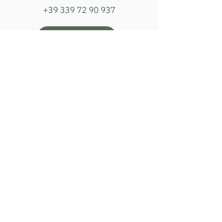
+39 339 72 90 937
BESTELLUNG
Öffnungszeiten Hofladen
Dienstag, Donnerstag & Samstag
16:00–18:00 Uhr
Adresse
Wegleit 315
39016 St. Walburg | Ulten
Südtirol (BZ)